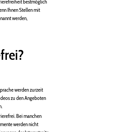
rierefreiheit bestmöglich
nn Ihnen Stellen mit
enannt werden,
frei?
prache werden zurzeit
hvideos zu den Angeboten
n.
erefrei. Bei manchen
umente werden nicht