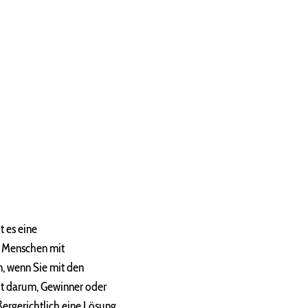
 es eine
n Menschen mit
n, wenn Sie mit den
ht darum, Gewinner oder
ußergerichtlich eine Lösung