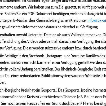
rei aufbereitet. Im Rahmen regelmäßiger und systematischer Aktualisi
mente entfernt. Wir haben uns zum Ziel gesetzt, zukünftig so weit w
. Sollten Sie ein PDF-Dokument benötigen, welches bislang nicht ba
 bitte per E-Mail an den Rheinisch-Bergischen Kreis unter
info@rbk-on
 gewünschten Informationen daraus barrierefrei zur Verfügung.
enthalten sowohl Untertitel-Dateien als auch Volltextalternativen. D
ffentlichung des Videos oder zeitnah danach zur Verfügung. Bei ält
zur Verfügung. Diese werden sukzessive entfernt bzw. durch barrierefr
Die Beiträge in den Facebook-, Instagram- und Youtube-Kanälen des
ierefrei. Sie können nicht barrierefrei zur Verfügung gestellt werden,
ht in vollem Umfang bereitstellen. Der Rheinisch-Bergische Kreis stel
 als Teil eines redundanten Publikationssystems auf der Webseite in b
den.
h-Bergische Kreis hat ein Geoportal. Das Geoportal ist eine Internets
ationen über den Kreis zu verschiedenen Themen (z.B. Bauen oder Fre
n. Sie möchten ein Haus auf einem Grundstück bauen? Hierzu benöti