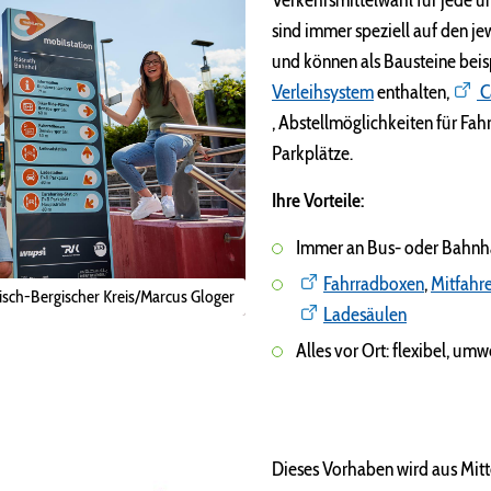
Verkehrsmittelwahl für jede u
sind immer speziell auf den je
und können als Bausteine beis
Verleihsystem
enthalten,
C
, Abstellmöglichkeiten für Fah
Parkplätze.
Ihre Vorteile:
Immer an Bus- oder Bahnha
Fahrradboxen
,
Mitfahr
nisch-Bergischer Kreis/Marcus Gloger
Ladesäulen
Alles vor Ort: flexibel, umw
Dieses Vorhaben wird aus Mit