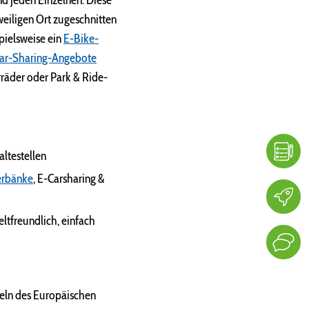
nd jeden Einzelnen. Diese
weiligen Ort zugeschnitten
pielsweise ein
E-Bike-
ar-Sharing-Angebote
rräder oder Park & Ride-
ltestellen
erbänke
, E-Carsharing &
eltfreundlich, einfach
teln des Europäischen