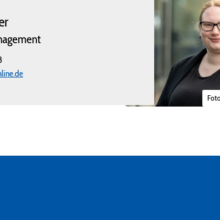
er
anagement
8
line.de
Foto