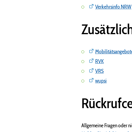
Verkehrsinfo NRW
Zusätzlic
Mobilitätsangebot
RVK
VRS
wupsi
Rückrufce
Allgemeine Fragen oder n