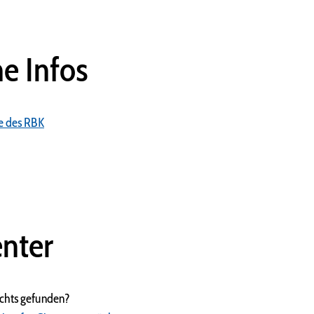
he Infos
e des RBK
nter
ichts gefunden?