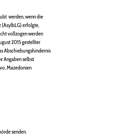
laubt werden, wenn die
 (
AsylbLG) erfolgte,
icht vollzogen werden
ugust 2015 gestellter
das Abschiebungshindernis
he Angaben selbst
sovo, Mazedonien
hörde senden.