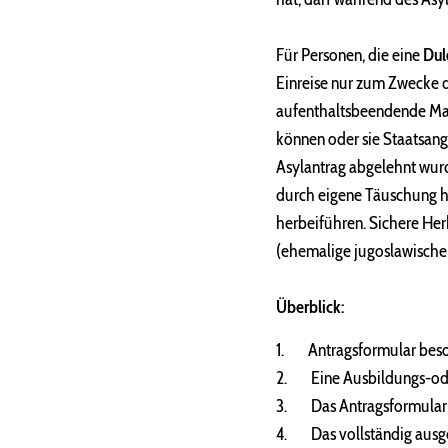
Für Personen, die eine
Dul
Einreise nur zum Zwecke 
aufenthaltsbeendende Maßn
können oder sie Staatsange
Asylantrag abgelehnt wurd
durch eigene Täuschung hi
herbeiführen. Sichere He
(ehemalige jugoslawische
Überblick:
1. Antragsformular besor
2. Eine Ausbildungs-oder
3. Das Antragsformular a
4. Das vollständig ausgef