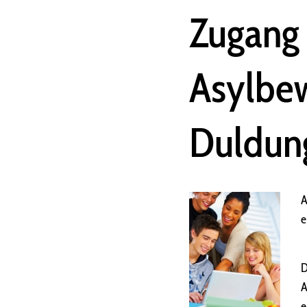
Zugang 
Asylbe
Duldun
A
e
D
A
e