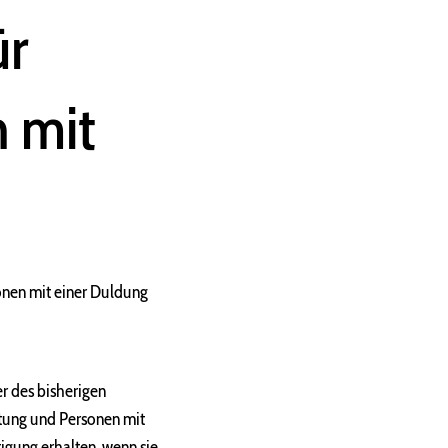
ür
 mit
onen mit einer Duldung
r des bisherigen
ttung und Personen mit
gung erhalten, wenn sie