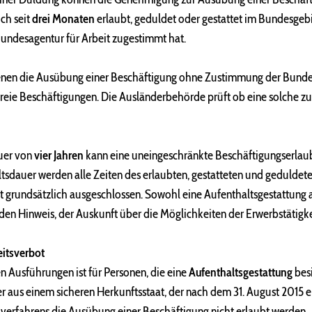
ich seit
drei Monaten
erlaubt, geduldet oder gestattet im Bundesgebi
undesagentur für Arbeit zugestimmt hat.
enen die Ausübung einer Beschäftigung ohne Zustimmung der Bundesa
eie Beschäftigungen. Die Ausländerbehörde prüft ob eine solche z
uer von
vier Jahren
kann eine uneingeschränkte Beschäftigungserlaubn
sdauer werden alle Zeiten des erlaubten, gestatteten und geduldete
ist grundsätzlich ausgeschlossen. Sowohl eine Aufenthaltsgestattung
den Hinweis, der Auskunft über die Möglichkeiten der Erwerbstätigkei
eitsverbot
 Ausführungen ist für Personen, die eine
Aufenthaltsgestattung
besi
 aus einem sicheren Herkunftsstaat, der nach dem 31. August 2015 ei
lverfahrens die Ausübung einer Beschäftigung nicht erlaubt werden.