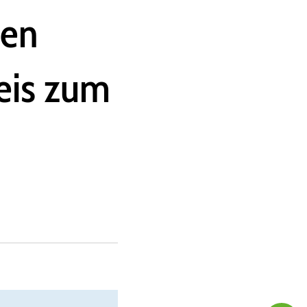
gen
eis zum