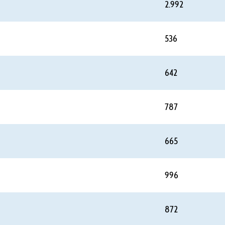
2.992
536
642
787
665
996
872