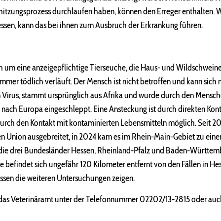
rhitzungsprozess durchlaufen haben, können den Erreger enthalten. 
ssen, kann das bei ihnen zum Ausbruch der Erkrankung führen.
h um eine anzeigepflichtige Tierseuche, die Haus- und Wildschweine 
mmer tödlich verläuft. Der Mensch ist nicht betroffen und kann sich n
in Virus, stammt ursprünglich aus Afrika und wurde durch den Mens
n nach Europa eingeschleppt. Eine Ansteckung ist durch direkten Kont
urch den Kontakt mit kontaminierten Lebensmitteln möglich. Seit 20
en Union ausgebreitet, in 2024 kam es im Rhein-Main-Gebiet zu ei
f die drei Bundesländer Hessen, Rheinland-Pfalz und Baden-Württemb
 befindet sich ungefähr 120 Kilometer entfernt von den Fällen in Hes
sen die weiteren Untersuchungen zeigen.
t das Veterinäramt unter der Telefonnummer 02202/13-2815 oder auc