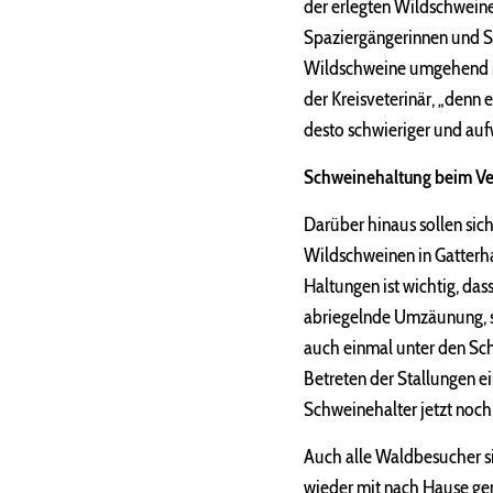
der erlegten Wildschweine
Spaziergängerinnen und 
Wildschweine umgehend me
der Kreisveterinär, „denn 
desto schwieriger und au
Schweinehaltung beim Ve
Darüber hinaus sollen si
Wildschweinen in Gatterh
Haltungen ist wichtig, da
abriegelnde Umzäunung, se
auch einmal unter den S
Betreten der Stallungen e
Schweinehalter jetzt noc
Auch alle Waldbesucher si
wieder mit nach Hause g