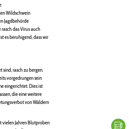
e
gten Wildschwein
ren Jagdbehörde
 rasch das Virus auch
st es beruhigend, dass wir
t sind, rasch zu bergen.
eits vorgedrungen sein
 eingerichtet. Dies ist
ssen, die eine weitere
tretungsverbot von Wäldern
it vielen Jahren Blutproben