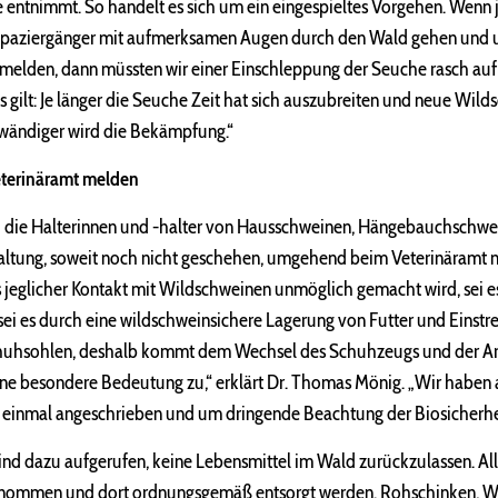
 entnimmt. So handelt es sich um ein eingespieltes Vorgehen. Wenn j
Spaziergänger mit aufmerksamen Augen durch den Wald gehen und u
lden, dann müssten wir einer Einschleppung der Seuche rasch auf
es gilt: Je länger die Seuche Zeit hat sich auszubreiten und neue Wilds
fwändiger wird die Bekämpfung.“
terinäramt melden
ch die Halterinnen und -halter von Hausschweinen, Hängebauchschwe
altung, soweit noch nicht geschehen, umgehend beim Veterinäramt m
ss jeglicher Kontakt mit Wildschweinen unmöglich gemacht wird, sei 
i es durch eine wildschweinsichere Lagerung von Futter und Einstreu
chuhsohlen, deshalb kommt dem Wechsel des Schuhzeugs und der Ar
ine besondere Bedeutung zu,“ erklärt Dr. Thomas Mönig. „Wir haben 
h einmal angeschrieben und um dringende Beachtung der Biosicher
nd dazu aufgerufen, keine Lebensmittel im Wald zurückzulassen. Alle
enommen und dort ordnungsgemäß entsorgt werden. Rohschinken, W