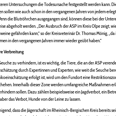
eren Untersuchungen die Todesursache festgestellt werden kann. Di
n sollen wie auch schon in den vergangenen Jahren von jedem erle
nn die Blutröhrchen ausgegangen sind, können diese bei der Unte
se abgeholt werden. „Der Ausbruch der ASP im Kreis Olpe zeigt, wie
eine gefährden kann,“ so der Kreisveterinär Dr. Thomas Mönig, „da i
n in den vergangenen Jahren immer wieder geübt haben.“
e Verbreitung
uche zu verhindern, ist es wichtig, die Tiere, die an der ASP verende
schätzung durch Expertinnen und Experten, wie weit die Seuche ber
ikoeinschätzung erfolgt ist, wird um den Fundort eine Restriktionszone
schehen. Innerhalb dieser Zone werden umfangreiche Maßnahmen erla
rhindern sollen. Dazu zählen beispielsweise ein Jagdverbot, ein Be
ber das Verbot, Hunde von der Leine zu lassen.
uhigend, dass die Jägerschaft im Rheinisch-Bergischen Kreis bereits se