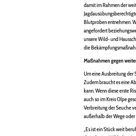
damit im Rahmen der weit
Jagdausübungsberechtigte
Blutproben entnehmen. We
angefordert beziehungswei
unsere Wild- und Hausschw
die Bekämpfungsmaßnahme
Maßnahmen gegen weiter
Um eine Ausbreitung der Se
Zudem braucht es eine Ab
kann. Wenn diese erste Ris
auch so im Kreis Olpe ge
Verbreitung der Seuche ve
außerhalb der Wege oder a
„Es ist ein Stück weit ber