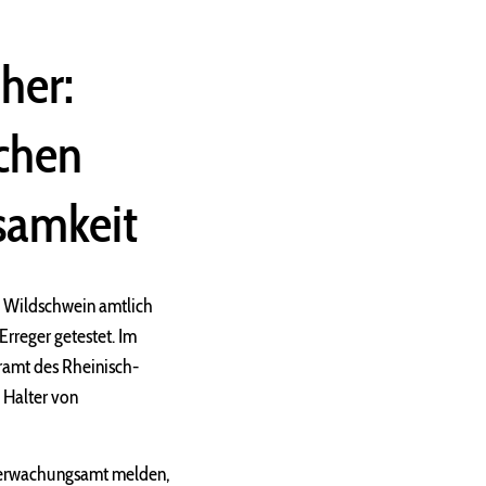
her:
schen
samkeit
m Wildschwein amtlich
Erreger getestet. Im
äramt des Rheinisch-
 Halter von
überwachungsamt melden,