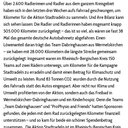
Über 2.600 Radlerinnen und Radler aus dem ganzem Kreisgebiet
haben sich in den letzten drei Wochen aufs Fahrrad geschwungen, um
Kilometer für die Aktion Stadtradeln zu sammeln. Und ihre Bilanz kann
sich sehen lassen: Die Radler und Radlerinnen haben insgesamt knapp
505.000 Kilometer zurückgelegt – das ist so viel, als wären sie fast 38
Mal das gesamte deutsche Autobahnnetz abgefahren. Einen
Löwenanteil daran trägt das Team Dabringhausen aus Wermelskirchen
– sie haben mit 28.000 Kilometern die längste Strecke gemeinsam
zurückgelegt. Insgesamt waren im Rheinisch-Bergischen Kreis 150
Teams auf zwei Rädern unterwegs, um Kilometer für die Kampagne
Stadtradeln zu erradeln und damit einen Beitrag für Klimaschutz und
Umwelt zu leisten. Rund 83 Tonnen CO2 wurden durch die Nutzung
des Fahrrads statt des Autos eingespart. Aber nicht nur Klima und
Umwelt profitierten von der Aktion, sondern auch das Freibad in
Wermelskirchen-Dabringhausen und ein Kinderhospiz. Denn die Teams
„Team Dabringhausen“ und "ProPhysio and Friends“ hatten Sponsoren
gefunden, die jeden mit dem Rad zurückgelegten Kilometer finanziell
unterstützen – und so kam für beide ein schöner Spendenbetrag
zusammen. „Die Aktion Stadtradeln ist im Rheinisch-Bergischen Kreis