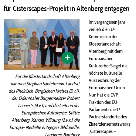
für Cisterscapes-Projekt in Altenberg entgegen
Im vergangenen Jahr
verlieh die EU-
Kommission der
Klosterlandschaft
Altenberg mit dem
Europäischen
Kulturerbe-Siegel die
höchste kulturelle
Für die Klosterlandschaft Altenberg
Auszeichnung der
nahmen Stephan Santelmann, Landrat
Europäischen Union.
des Rheinisch-Bergischen Kreises (3.v.l),
Nun hat die EVP-
der Odenthaler Bürgermeister Robert
Fraktion des EU-
Lennerts (4.v.l) und die Leiterin der
Parlaments die 17
Europäischen Kulturerbe-Stätte
Partnerstandorte des
Altenberg, Xandra Wildung (2.v.r.), die
Zisterziensernetzwerks
Europa- Medaille entgegen. Bildquelle:
„Cisterscapes –
Landkreis Bamberg