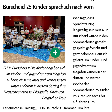
Burscheid 25 Kinder sprachlich nach vorn
Wer sagt, dass
Sprachtraining
langweilig sein muss? In
Burscheid wurde in den
Sommerferien gemalt,
gespielt, geforscht und
ganz nebenbei Deutsch
gelernt. Im Kinder- und
Jugendzentrum
FIT in Burscheid 1: Die Kinder begaben sich
Megafon kamen in der
im Kinder- und Jugendzentrum Megafon
dritten und vierten
auf eine einsame Insel und verbesserten
Woche der
unter anderem in diesem Setting ihre
Sommerferien 25 Kinder
Deutschkenntnisse. Bildquelle: Rheinisch-
im Alter von sechs bis
Bergischer Kreis
elf Jahren zum
FerienIntensivTraining „FIT in Deutsch“ zusammen, um ihre