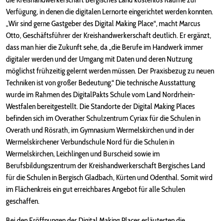
Verfügung, in denen die digitalen Lernorte eingerichtet werden konnten.
„Wir sind gerne Gastgeber des Digital Making Place“, macht Marcus
Otto, Geschäftsführer der Kreishandwerkerschaft deutlich. Er ergänzt,
dass man hier die Zukunft sehe, da „die Berufe im Handwerk immer
digitaler werden und der Umgang mit Daten und deren Nutzung
möglichst frühzeitig gelernt werden müssen. Der Praxisbezug zu neuen
Techniken ist von großer Bedeutung.“ Die technische Ausstattung
wurde im Rahmen des DigitalPakts Schule vom Land Nordrhein-
Westfalen bereitgestellt. Die Standorte der Digital Making Places
befinden sich im Overather Schulzentrum Cyriax für die Schulen in
Overath und Rösrath, im Gymnasium Wermelskirchen und in der
Wermelskirchener Verbundschule Nord für die Schulen in
Wermelskirchen, Leichlingen und Burscheid sowie im
Berufsbildungszentrum der Kreishandwerkerschaft Bergisches Land
für die Schulen in Bergisch Gladbach, Kürten und Odenthal. Somit wird
im Flächenkreis ein gut erreichbares Angebot für alle Schulen
geschaffen.
Bei den Eröffnungen der Digital Making Places erläuterten die