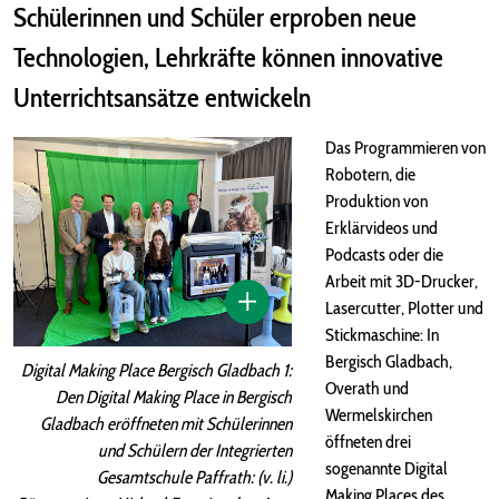
Schülerinnen und Schüler erproben neue
Technologien, Lehrkräfte können innovative
Unterrichtsansätze entwickeln
Das Programmieren von
Robotern, die
Produktion von
Erklärvideos und
Podcasts oder die
Arbeit mit 3D-Drucker,
Lasercutter, Plotter und
Stickmaschine: In
Bergisch Gladbach,
Digital Making Place Bergisch Gladbach 1:
Overath und
Den Digital Making Place in Bergisch
Wermelskirchen
Gladbach eröffneten mit Schülerinnen
öffneten drei
und Schülern der Integrierten
sogenannte Digital
Gesamtschule Paffrath: (v. li.)
Making Places des