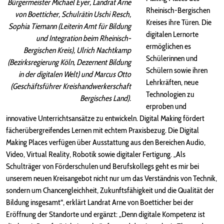
Bürgermeister Michael Eyer, Landrat Arne
Rheinisch-Bergischen
von Boetticher, Schulrätin Uschi Resch,
Kreises ihre Türen. Die
Sophia Tiemann (Leiterin Amt für Bildung
digitalen Lernorte
und Integration beim Rheinisch-
ermöglichen es
Bergischen Kreis), Ulrich Nachtkamp
Schülerinnen und
(Bezirksregierung Köln, Dezernent Bildung
Schülern sowie ihren
in der digitalen Welt) und Marcus Otto
Lehrkräften, neue
(Geschäftsführer Kreishandwerkerschaft
Technologien zu
Bergisches Land).
erproben und
innovative Unterrichtsansätze zu entwickeln. Digital Making fördert
fächerübergreifendes Lernen mit echtem Praxisbezug. Die Digital
Making Places verfügen über Ausstattung aus den Bereichen Audio,
Video, Virtual Reality, Robotik sowie digitaler Fertigung. „Als
Schulträger von Förderschulen und Berufskollegs geht es mir bei
unserem neuen Kreisangebot nicht nur um das Verständnis von Technik,
sondern um Chancengleichheit, Zukunftsfähigkeit und die Qualität der
Bildung insgesamt“, erklärt Landrat Arne von Boetticher bei der
Eröffnung der Standorte und ergänzt: „Denn digitale Kompetenz ist