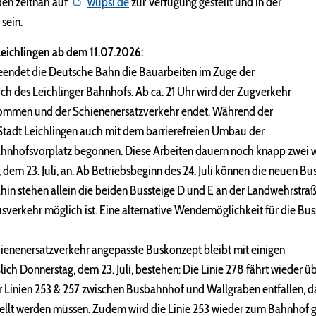
den zeitnah auf
wupsi.de
zur Verfügung gestellt und in der
sein.
Leichlingen ab dem 11.07.2026:
 beendet die Deutsche Bahn die Bauarbeiten im Zuge der
ch des Leichlinger Bahnhofs. Ab ca. 21 Uhr wird der Zugverkehr
ommen und der Schienenersatzverkehr endet. Während der
Stadt Leichlingen auch mit dem barrierefreien Umbau der
ahnhofsvorplatz begonnen. Diese Arbeiten dauern noch knapp zwei w
 dem 23. Juli, an. Ab Betriebsbeginn des 24. Juli können die neuen 
hin stehen allein die beiden Bussteige D und E an der Landwehrstraß
sverkehr möglich ist. Eine alternative Wendemöglichkeit für die Buss
hienenersatzverkehr angepasste Buskonzept bleibt mit einigen
ich Donnerstag, dem 23. Juli, bestehen: Die Linie 278 fährt wieder 
r Linien 253 & 257 zwischen Busbahnhof und Wallgraben entfallen, d
ellt werden müssen. Zudem wird die Linie 253 wieder zum Bahnhof g