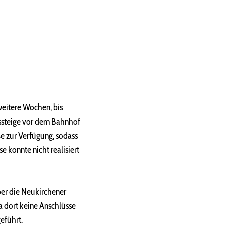
eitere Wochen, bis
Bussteige vor dem Bahnhof
e zur Verfügung, sodass
e konnte nicht realisiert
über die Neukirchener
a dort keine Anschlüsse
eführt.