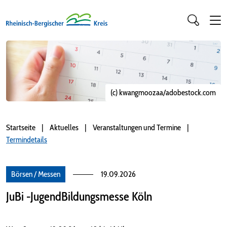
(c) kwangmoozaa/adobestock.com
Startseite
Aktuelles
Veranstaltungen und Termine
Termindetails
Börsen / Messen
19.09.2026
JuBi -Jugend­­­­­Bildungsmess­e Köln