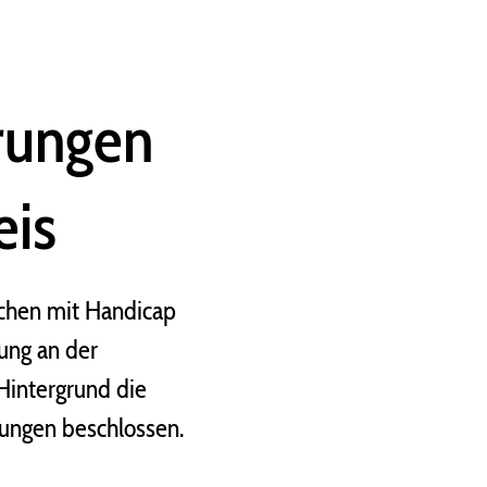
rungen
eis
schen mit Handicap
gung an der
 Hintergrund die
rungen beschlossen.