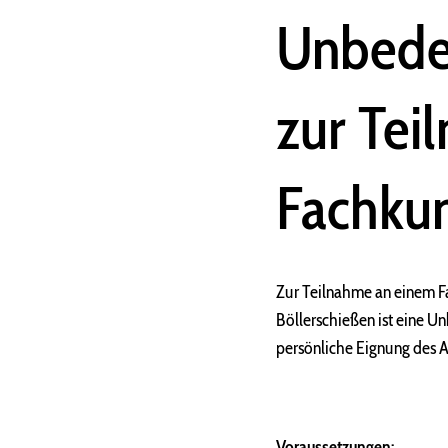
Unbeden
zur Tei
Fachku
Zur Teilnahme an einem 
Böllerschießen ist eine U
persönliche Eignung des An
Voraussetzungen: