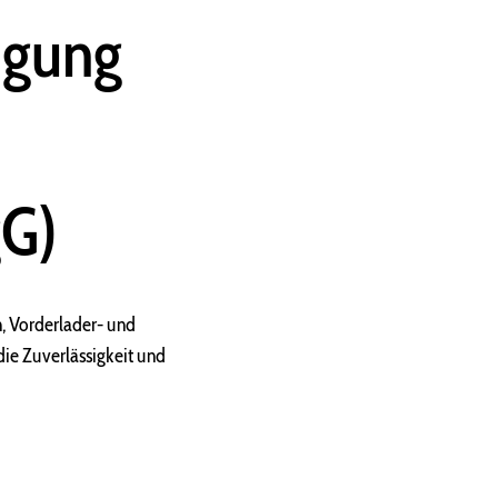
igung
gG)
 Vorderlader- und
die Zuverlässigkeit und