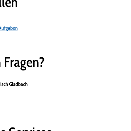
llen
 Aufgaben
n Fragen?
gisch Gladbach