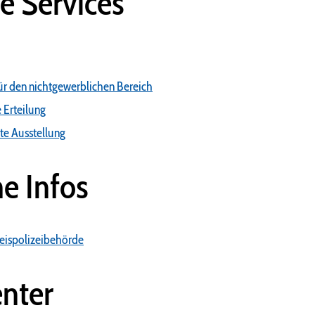
e Services
ür den nichtgewerblichen Bereich
 Erteilung
te Ausstellung
he Infos
Kreispolizeibehörde
nter