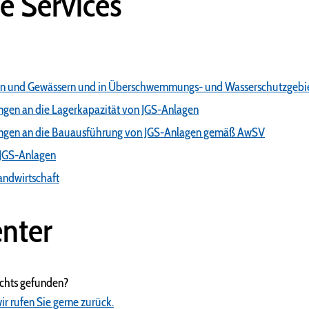
e Services
en und Gewässern und in Überschwemmungs- und Wasserschutzgebi
ngen an die Lagerkapazität von JGS-Anlagen
ungen an die Bauausführung von JGS-Anlagen gemäß AwSV
 JGS-Anlagen
andwirtschaft
nter
ichts gefunden?
ir rufen Sie gerne zurück.