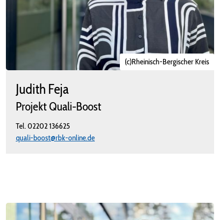
(c)Rheinisch-Bergischer Kreis
Judith Feja
Projekt Quali-Boost
Tel.
02202 136625
quali-boost@rbk-online.de