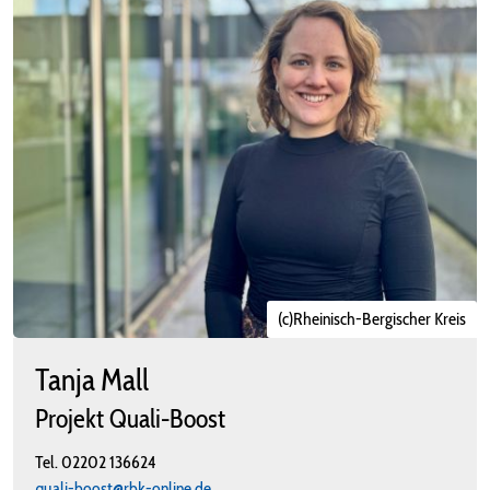
(c)Rheinisch-Bergischer Kreis
Tanja Mall
Projekt Quali-Boost
Tel.
02202 136624
quali-boost@rbk-online.de