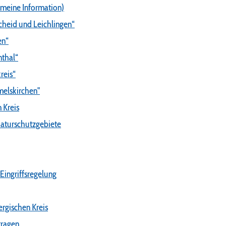
emeine Information)
cheid und Leichlingen“
en“
nthal“
reis“
melskirchen"
 Kreis
aturschutzgebiete
Eingriffsregelung
rgischen Kreis
tragen