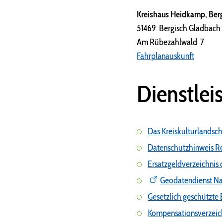
Kreishaus Heidkamp, Berg
51469 Bergisch Gladbach
Am Rübezahlwald 7
Fahrplanauskunft
Dienstlei
Das Kreiskulturlandsc
Datenschutzhinweis Re
Ersatzgeldverzeichnis 
Geodatendienst Na
Gesetzlich geschützte
Kompensationsverzeich