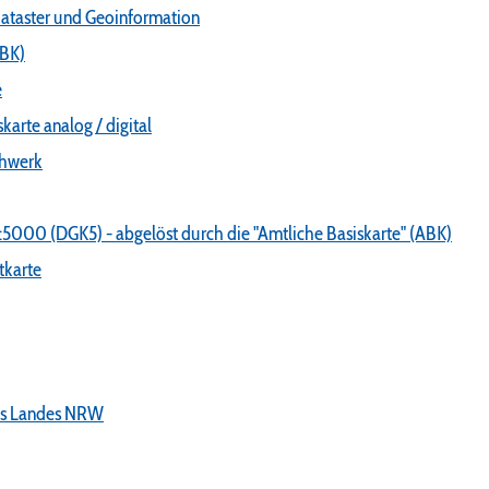
kataster und Geoinformation
ABK)
e
karte analog / digital
chwerk
:5000 (DGK5) - abgelöst durch die "Amtliche Basiskarte" (ABK)
tkarte
es Landes NRW