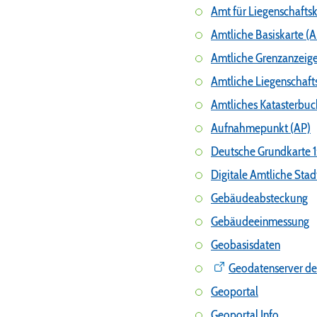
Amt für Liegenschafts
Amtliche Basiskarte (
Amtliche Grenzanzeig
Amtliche Liegenschafts
Amtliches Katasterbu
Aufnahmepunkt (AP)
Deutsche Grundkarte 1
Digitale Amtliche Stad
Gebäudeabsteckung
Gebäudeeinmessung
Geobasisdaten
Geodatenserver d
Geoportal
Geoportal Info