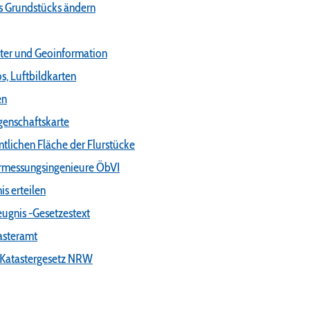
s Grundstücks ändern
ster und Geoinformation
s, Luftbildkarten
en
genschaftskarte
lichen Fläche der Flurstücke
Vermessungsingenieure ÖbVI
s erteilen
ugnis -Gesetzestext
asteramt
 Katastergesetz NRW