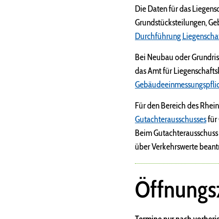
Die Daten für das Liegens
Grundstücksteilungen, G
Durchführung Liegenscha
Bei Neubau oder Grundris
das Amt für Liegenschafts
Gebäudeeinmessungspfli
Für den Bereich des Rhein
Gutachterausschusses
für
Beim Gutachterausschuss 
über Verkehrswerte beant
Öffnungsz